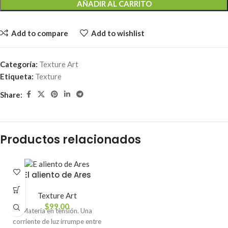
AÑADIR AL CARRITO
Add to compare
Add to wishlist
Categoría:
Texture Art
Etiqueta:
Texture
Share:
Productos relacionados
El aliento de Ares
Texture Art
$
99.00
Materia en tensión. Una
corriente de luz irrumpe entre