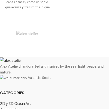
capas densas, como un soplo
que avanza y transforma lo que
encuentra a su paso. Texturas
profundas, acrílicos trabajados
en relieve y un contraste que
habla de energía contenida, de
fuerza en movimiento.
Alex Atelier, handcrafted art inspired by the sea, light, peace, and
nature.
Valencia, Spain.
CATEGORIES
2D y 3D Ocean Art