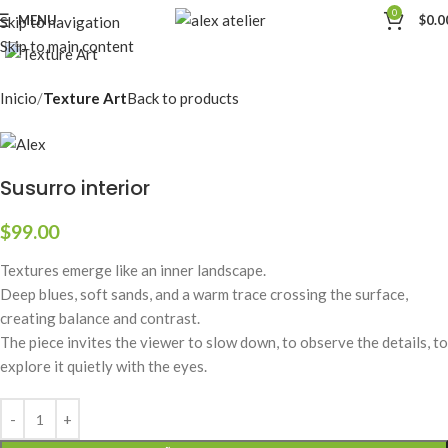
0
MENU
$
0.0
Skip to navigation
Click to enlarge
Skip to main content
Inicio
Texture Art
Back to products
Susurro interior
$
99.00
Textures emerge like an inner landscape.
Deep blues, soft sands, and a warm trace crossing the surface,
creating balance and contrast.
The piece invites the viewer to slow down, to observe the details, to
explore it quietly with the eyes.